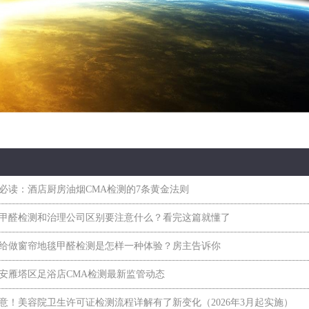
必读：酒店厨房油烟CMA检测的7条黄金法则
甲醛检测和治理公司区别要注意什么？看完这篇就懂了
给做窗帘地毯甲醛检测是怎样一种体验？房主告诉你
安雁塔区足浴店CMA检测最新监管动态
意！美容院卫生许可证检测流程详解有了新变化（2026年3月起实施）