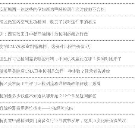
安新城西一路这些的孕妇新房甲醛检测什么时候做不合格
潼区做室内空气五项检测，改变了我对这件事的看法
训：西安蓝田县中餐厅油烟排放检测必须这样做
坊的CMA实验室刚需机构，这份对比报告价值5万
卫生许可证检测需要哪些材料，不同机构差距在哪？实测对比来了
做美甲美睫店CMA卫生检测是怎样一种体验？经营者告诉你
安灞桥区美容院卫生许可证检测流程详解新政策解读：必看
检测要多少钱但不知道从哪开始？12个常见疑问解答
容院检测费用避坑指南——7条经验总结
安灞桥街道甲醛检测关门窗多久行业白皮书发布，这几点变化最值得关注