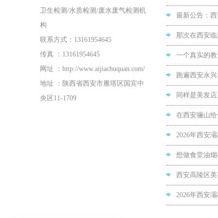
卫生检测/水质检测/废水废气检测机
最新公告：西
构
那次在西安临
联系方式：13161954645
传真 ：13161954645
一个真实的教
网址 ：http://www.aijiachuquan.com/
跑遍西安永兴
地址 ：陕西省西安市雁塔区国宾中
同样是美发店
央区11-1709
在西安骊山给
2026年西
想做食堂油烟
西安高陵区美
2026年西