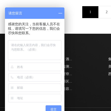
1
2
请您留言
感谢您的关注，当前客服人员不在
线，请填写一下您的信息，我们会
尽快和您联系。
新闻中心
西安长安韦曲必读：酒...
西安鄠邑甘亭甲醛检测...
在西安蓝田县给做窗帘...
独家解读｜西安雁塔区...
西安鄠邑区注意！美容...
提交