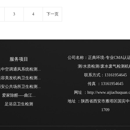
3
4
下一页
公司名称：正典环境-专业CMA认
服务项目
测/水质检测/废水废气检测机
集中空调通风系统检测...
联系方式：13161954645
美容美发机构卫生检测...
传真 ：13161954645
西安公共场所卫生检测...
网址 ：http://www.aijiachuquan.
爱家除醛----曲江...
地址 ：陕西省西安市雁塔区国宾中央
足浴店卫生检测
1709