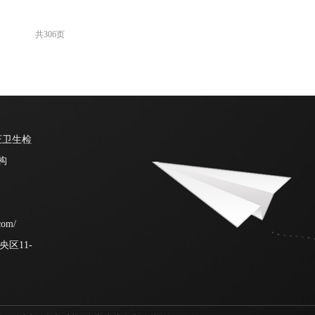
共306页
证卫生检
构
com/
区11-