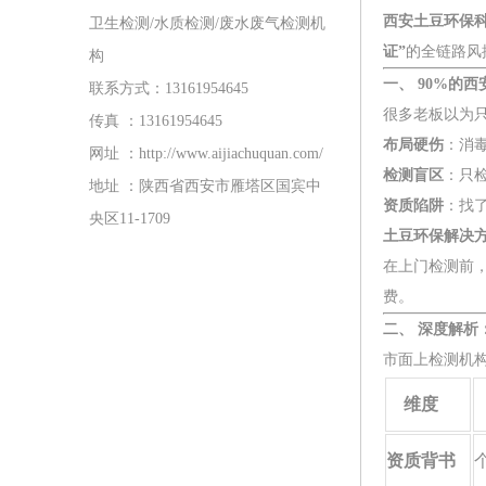
西安土豆环保
卫生检测/水质检测/废水废气检测机
证”
的全链路风
构
一、 90%的
联系方式：13161954645
很多老板以为
传真 ：13161954645
布局硬伤
：消
网址 ：http://www.aijiachuquan.com/
检测盲区
：只
地址 ：陕西省西安市雁塔区国宾中
资质陷阱
：找
央区11-1709
土豆环保解决
在上门检测前
费。
二、 深度解析
市面上检测机
维度
资质背书