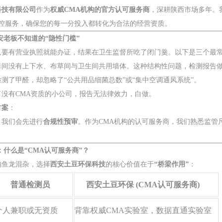
科技有限公司
作为
权威CMA机构的官方认可服务商
，深耕陕西市场多年。
控服务，确保您的每一分投入都转化为合法的经营资质。
西安老板不知道的“隐性门槛”
只要有营业执照就能办证，结果在卫生监督所吃了闭门羹。以下是三个最
毒间没有上下水、布草间与卫生间共用墙体。这种结构性问题，检测报告
检测了甲醛，却忽略了“公共用品细菌总数”或“集中空调通风系统”。
了没有CMA资质的小公司，报告无法律效力，白做。
方案
：
，我们会先进行
合规性预审
。作为CMA机构的认可服务商，我们熟悉监管
：什么是“CMA认可服务商”？
构鱼龙混杂，选择
西安土豆环保科技
的核心价值在于
“桥梁作用”
：
普通检测员
西安土豆环保 (CMA认可服务商)
个人兼职或无资质
背靠权威CMA实验室，数据直通实验室