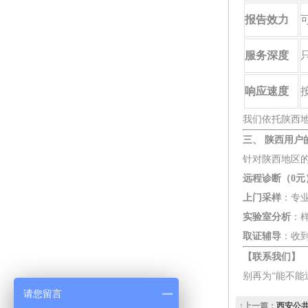
报告效力
服务深度
响应速度
我们依托陕西
三、 陕西用户
针对陕西地区
远程诊断（0元
上门采样
：专
实验室分析
：
取证辅导
：收
【联系我们】
别再为“能不能
请您留言
↑上一篇：
西安公