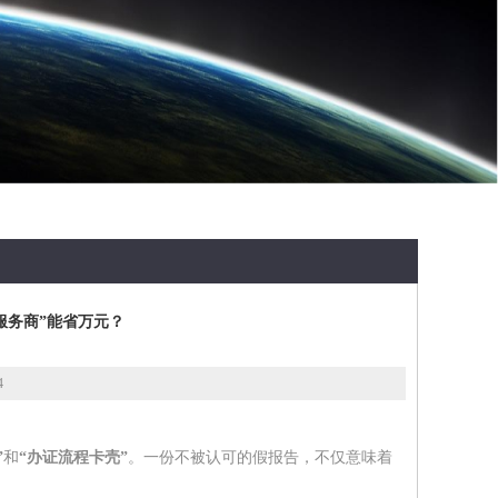
服务商”能省万元？
4
”
和
“办证流程卡壳”
。一份不被认可的假报告，不仅意味着