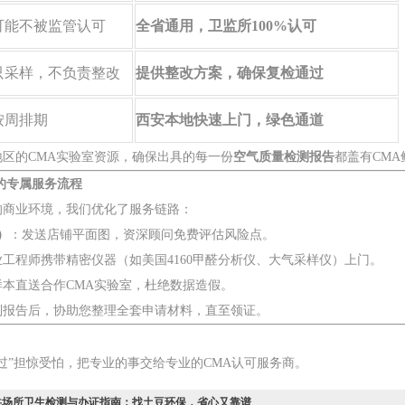
可能不被监管认可
全省通用，卫监所100%认可
只采样，不负责整改
提供整改方案，确保复检通过
按周排期
西安本地快速上门，绿色通道
地区的CMA实验室资源，确保出具的每一份
空气质量检测报告
都盖有CM
的专属服务流程
的商业环境，我们优化了服务链路：
）
：发送店铺平面图，资深顾问免费评估风险点。
业工程师携带精密仪器（如美国4160甲醛分析仪、大气采样仪）上门。
样本直送合作CMA实验室，杜绝数据造假。
到报告后，协助您整理全套申请材料，直至领证。
过”担惊受怕，把专业的事交给专业的CMA认可服务商。
共场所卫生检测与办证指南：找土豆环保，省心又靠谱