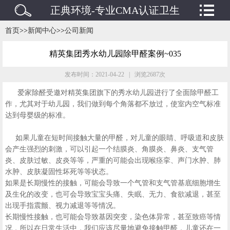
正典环境-专业CMA认证卫生
检测/水质检测/废水废气检测
首页
>>
新闻中心
>>
公司新闻
机构
精英集团秀水幼儿园除甲醛案例~035
发布时间：2021-04-22 | 浏览2687次
爱家除醛受邀对精英集团旗下的秀水幼儿园进行了全面除甲醛工
作，尤其对于幼儿园，我们做到每个角落都不放过，使室内空气标准
达到母婴级的标准。
如果儿童在短时间接触大量的甲醛，对儿童的眼睛、呼吸道和皮肤
会产生强烈的刺激，可以引起一个结膜炎、角膜炎、鼻炎、支气管
炎、皮肤过敏、皮炎等等，严重的可能会出现喉痉挛、声门水肿、肺
水肿、皮肤凝固性坏死等等状态。
如果是长期慢性的接触，可能会导致一个气管和支气管基底细胞增生
及生化的改变，也可会导致宝宝头痛、失眠、无力、食欲减退，甚至
出现手指震颤、视力减退等等情况。
长期慢性接触，也可能会导致基因突变，染色体异常，甚至致癌等情
况，所以在日常生活中，我们应该尽量地避免接触甲醛，儿童还在一